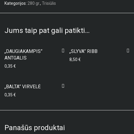
Kategorijos:
280 gr.
,
Trisiūlis
Jums taip pat gali patikti…
„DAUGIAKAMPIS”
„SLYVA” RIBB
ANTGALIS
8,50
€
0,35
€
„BALTA” VIRVELĖ
0,35
€
Panašūs produktai