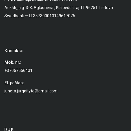
Aukštųjų g. 3-3, Agluonėnai, Klaipėdos raj. LT 96251, Lietuva
Swedbank — LT357300010149617076
Kontaktai
Mob. nr.:
+37067556401
El. paštas:
juneta.jurgaityte@gmail.com
D.U.K