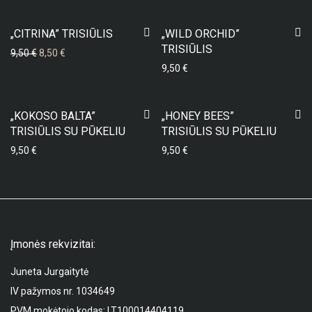
-
11
%
„CITRINA” TRISIŪLIS
„WILD ORCHID”
TRISIŪLIS
Original price was: 9,50 €.
Current price is: 8,50 €.
9,50
€
8,50
€
9,50
€
„KOKOSO BALTA”
„HONEY BEES”
TRISIŪLIS SU PŪKELIU
TRISIŪLIS SU PŪKELIU
9,50
€
9,50
€
Įmonės rekvizitai:
Juneta Jurgaitytė
IV pažymos nr. 1034649
PVM mokėtojo kodas: LT100014404119