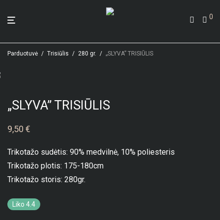
0
Parduotuvė
/
Trisiūlis
/
280 gr.
/
„SLYVA” TRISIŪLIS
„SLYVA” TRISIŪLIS
9,50
€
Trikotažo sudėtis: 90% medvilnė, 10% poliesteris
Trikotažo plotis: 175-180cm
Trikotažo storis: 280gr.
Liko 4.4