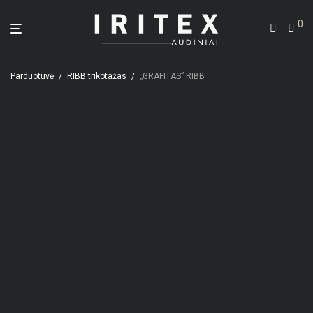
0
Parduotuvė
/
RIBB trikotažas
/
„GRAFITAS” RIBB