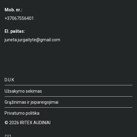
Mob. nr.:
+37067556401
El. paštas:
juneta.jurgaityte@gmail.com
D.U.K
Užsakymo sekimas
Grąžinimas ir įsipareigojimai
Privatumo politika
©
2026
IRITEX AUDINIAI