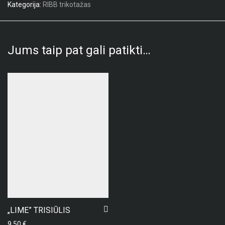
Kategorija:
RIBB trikotažas
Jums taip pat gali patikti…
„LIME” TRISIŪLIS
9,50
€