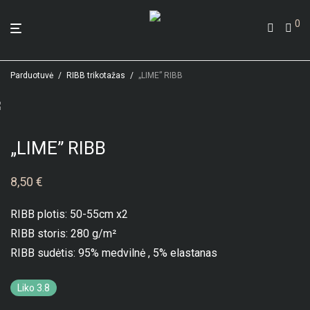
0
Parduotuvė
/
RIBB trikotažas
/
„LIME” RIBB
„LIME” RIBB
8,50
€
RIBB plotis: 50-55cm x2
RIBB storis: 280 g/m²
RIBB sudėtis: 95% medvilnė , 5% elastanas
Liko 3.8