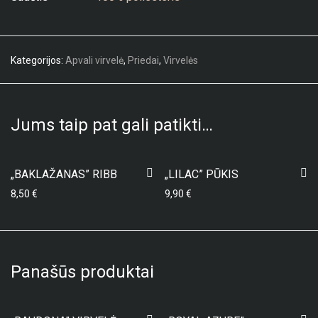
Kategorijos:
Apvali virvelė
,
Priedai
,
Virvelės
Jums taip pat gali patikti…
„BAKLAŽANAS” RIBB
„LILAC” PŪKIS
8,50
€
9,90
€
Panašūs produktai