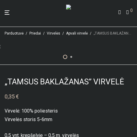
0
Parduotuvė
/
Priedai
/
Virvelės
/
Apvali virvelė
/
„TAMSUS BAKLAŽANAS” VIRVELĖ
„TAMSUS BAKLAŽANAS” VIRVELĖ
0,35
€
Virvelė: 100% poliesteris
Virvelės storis 5-6mm
0,5 vnt. krepšelyje – 0,5 m. virvelės