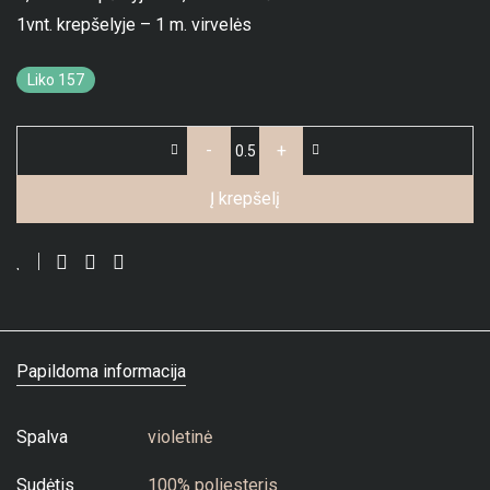
1vnt. krepšelyje – 1 m. virvelės
Liko 157
-
+
Į krepšelį
Papildoma informacija
Spalva
violetinė
Sudėtis
100% poliesteris