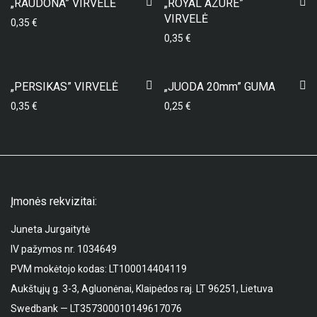
„RAUDONA” VIRVELĖ
„ROYAL AZURE”
VIRVELĖ
0,35
€
0,35
€
„PERSIKAS” VIRVELĖ
„JUODA 20mm” GUMA
0,35
€
0,25
€
Įmonės rekvizitai:
Juneta Jurgaitytė
IV pažymos nr. 1034649
PVM mokėtojo kodas: LT100014404119
Aukštųjų g. 3-3, Agluonėnai, Klaipėdos raj. LT 96251, Lietuva
Swedbank — LT357300010149617076