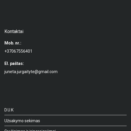
Kontaktai
Mob. nr.:
+37067556401
El. paštas:
juneta.jurgaityte@gmail.com
D.U.K
Užsakymo sekimas