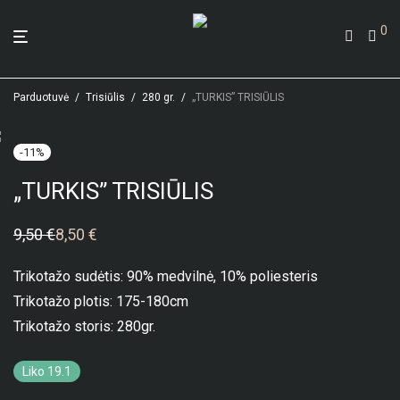
0
Parduotuvė
/
Trisiūlis
/
280 gr.
/
„TURKIS” TRISIŪLIS
-
11
%
„TURKIS” TRISIŪLIS
9,50
€
8,50
€
Original
Current
price
price
was:
is:
Trikotažo sudėtis: 90% medvilnė, 10% poliesteris
9,50 €.
8,50 €.
Trikotažo plotis: 175-180cm
Trikotažo storis: 280gr.
Liko 19.1