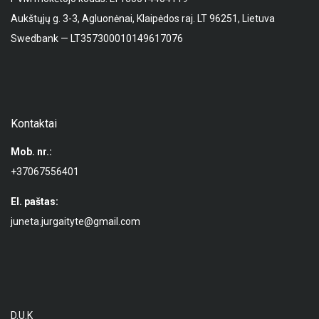
Aukštųjų g. 3-3, Agluonėnai, Klaipėdos raj. LT 96251, Lietuva
Swedbank — LT357300010149617076
Kontaktai
Mob. nr.:
+37067556401
El. paštas:
juneta.jurgaityte@gmail.com
D.U.K