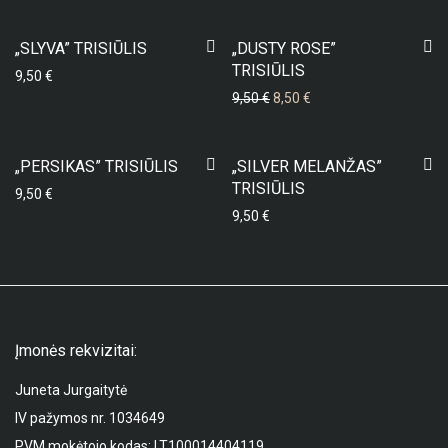
-
11
%
„SLYVA” TRISIŪLIS
„DUSTY ROSE”
TRISIŪLIS
9,50
€
Original price was: 9,50 €.
Current price is: 8,50 €
9,50
€
8,50
€
„PERSIKAS” TRISIŪLIS
„SILVER MELANŽAS”
TRISIŪLIS
9,50
€
9,50
€
Įmonės rekvizitai:
Juneta Jurgaitytė
IV pažymos nr. 1034649
PVM mokėtojo kodas: LT100014404119