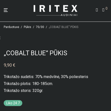
0
Parduotuvė
/
Pūkis
/
70/30
/
„COBALT BLUE” PŪKIS
„COBALT BLUE” PŪKIS
9,90
€
Trikotažo sudėtis: 70% medvilnė, 30% poliesteris
Trikotažo plotis: 180-185cm.
Trikotažo storis: 320gr.
Liko 24.7