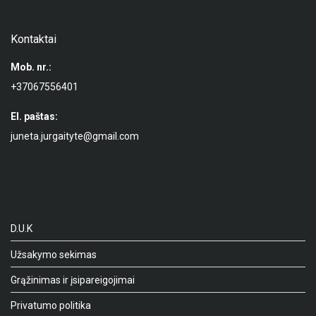
Kontaktai
Mob. nr.:
+37067556401
El. paštas:
juneta.jurgaityte@gmail.com
D.U.K
Užsakymo sekimas
Grąžinimas ir įsipareigojimai
Privatumo politika