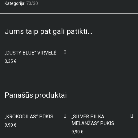
Kategorija:
70/30
Jums taip pat gali patikti…
„DUSTY BLUE” VIRVELĖ
0,35
€
Panašūs produktai
„KROKODILAS” PŪKIS
„SILVER PILKA
MELANŽAS” PŪKIS
9,90
€
9,90
€