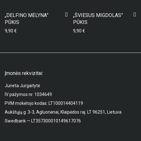
„DELFINO MĖLYNA”
„ŠVIESUS MIGDOLAS”
PŪKIS
PŪKIS
9,90
€
9,90
€
Įmonės rekvizitai:
Juneta Jurgaitytė
IV pažymos nr. 1034649
PVM mokėtojo kodas: LT100014404119
Aukštųjų g. 3-3, Agluonėnai, Klaipėdos raj. LT 96251, Lietuva
Swedbank — LT357300010149617076