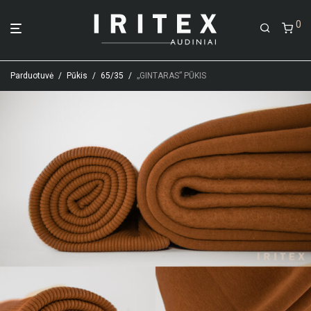
0
Parduotuvė
/
Pūkis
/
65/35
/
„GINTARAS” PŪKIS