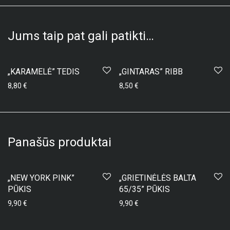
Jums taip pat gali patikti…
„KARAMELĖ” TEDIS
„GINTARAS” RIBB
8,80
€
8,50
€
Panašūs produktai
„NEW YORK PINK”
„GRIETINĖLĖS BALTA
PŪKIS
65/35” PŪKIS
9,90
€
9,90
€