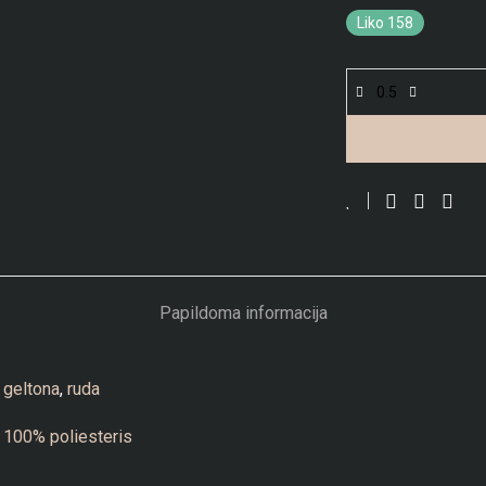
Liko 158
Papildoma informacija
geltona
,
ruda
100% poliesteris