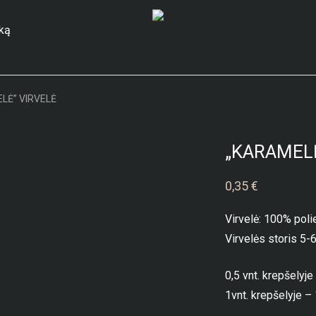
ską
LĖ” VIRVELĖ
„KARAMELĖ
0,35
€
Virvelė: 100% poli
Virvelės storis 5
0,5 vnt. krepšelyje
1vnt. krepšelyje – 