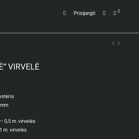
0
Prisijungti
” VIRVELĖ
esteris
-6mm
 – 0,5 m. virvelės
1 m. virvelės