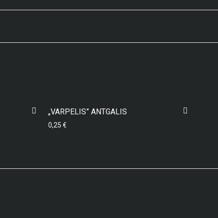
„VARPELIS” ANTGALIS
0,25
€