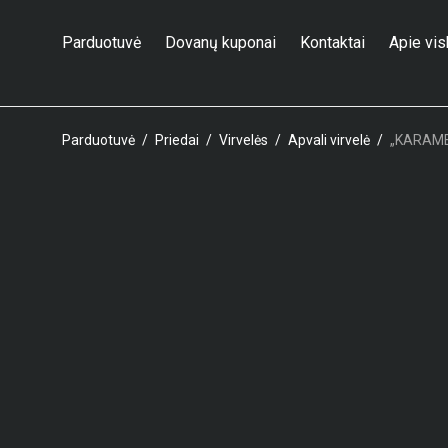
Parduotuvė
Dovanų kuponai
Kontaktai
Apie vi
Parduotuvė
/
Priedai
/
Virvelės
/
Apvali virvelė
/
„KARAME