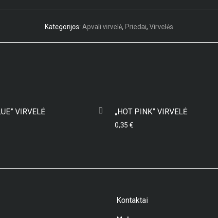
Kategorijos:
Apvali virvelė
,
Priedai
,
Virvelės
LUE” VIRVELĖ
„HOT PINK” VIRVELĖ
0,35
€
Kontaktai