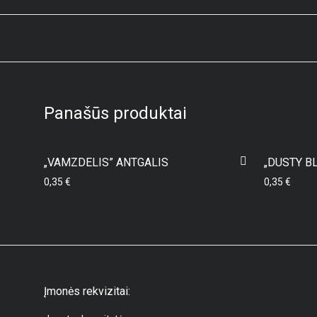
Panašūs produktai
„VAMZDELIS” ANTGALIS
„DUSTY B
0,35
€
0,35
€
Įmonės rekvizitai: