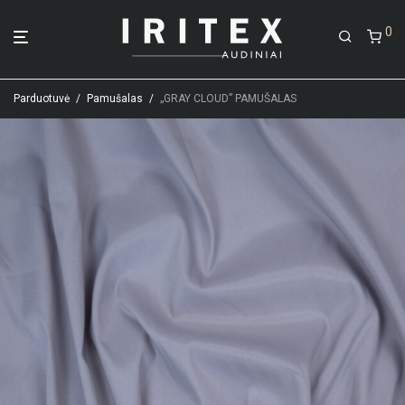
0
Parduotuvė
/
Pamušalas
/
„GRAY CLOUD” PAMUŠALAS