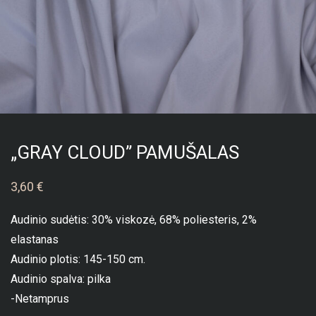
„GRAY CLOUD” PAMUŠALAS
3,60
€
Audinio sudėtis: 30% viskozė, 68% poliesteris, 2%
elastanas
Audinio plotis: 145-150 cm.
Audinio spalva: pilka
-Netamprus