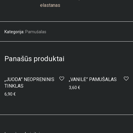
elastanas
Kategorija:
Pamušalas
Panašūs produktai
„JUODA” NEOPRENINIS
„VANILĖ” PAMUŠALAS
TINKLAS
3,60
€
6,90
€