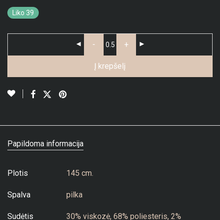
Liko 39
-
+
Į krepšelį
Papildoma informacija
Plotis
145 cm.
Spalva
pilka
Sudėtis
30% viskozė, 68% poliesteris, 2%