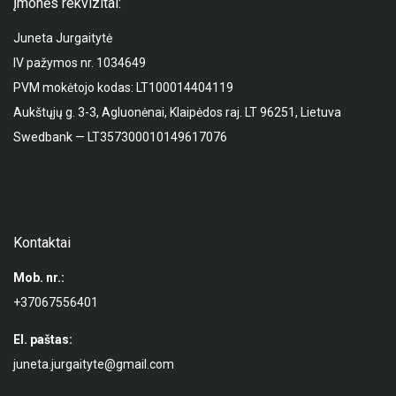
Įmonės rekvizitai:
Juneta Jurgaitytė
IV pažymos nr. 1034649
PVM mokėtojo kodas: LT100014404119
Aukštųjų g. 3-3, Agluonėnai, Klaipėdos raj. LT 96251, Lietuva
Swedbank — LT357300010149617076
Kontaktai
Mob. nr.:
+37067556401
El. paštas:
juneta.jurgaityte@gmail.com