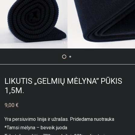
LIKUTIS „GELMIŲ MĖLYNA” PŪKIS
1,5M.
9,00
€
Yra persiuvimo linija ir užrašas. Pridedama nuotrauka
*Tamsi mėlyna – beveik juoda