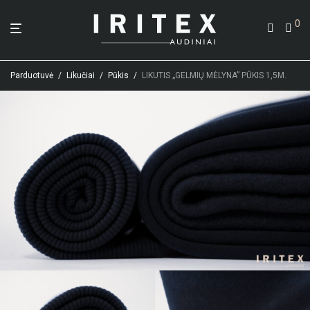
0
Parduotuvė
/
Likučiai
/
Pūkis
/
LIKUTIS „GELMIŲ MĖLYNA” PŪKIS 1,5M.