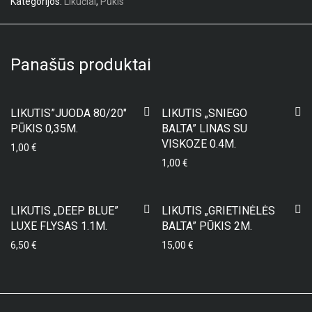
Kategorijos:
Likučiai
,
Pūkis
Panašūs produktai
LIKUTIS”JUODA 80/20″
LIKUTIS „SNIEGO
PŪKIS 0,35M.
BALTA” LINAS SU
VISKOZE 0.4M.
1,00
€
1,00
€
LIKUTIS „DEEP BLUE”
LIKUTIS „GRIETINĖLĖS
LUXE FLYSAS 1.1M.
BALTA” PŪKIS 2M.
6,50
€
15,00
€