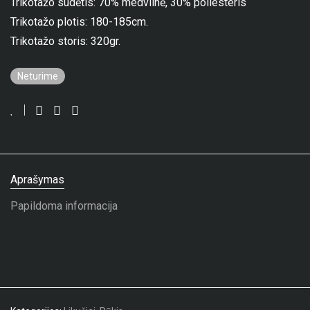
Trikotažo sudėtis: 70% medvilnė, 30% poliesteris
Trikotažo plotis: 180-185cm.
Trikotažo storis: 320gr.
Neturime
Aprašymas
Papildoma informacija