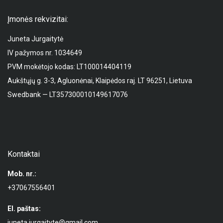
Įmonės rekvizitai:
Juneta Jurgaitytė
IV pažymos nr. 1034649
PVM mokėtojo kodas: LT100014404119
Aukštųjų g. 3-3, Agluonėnai, Klaipėdos raj. LT 96251, Lietuva
Swedbank — LT357300010149617076
Kontaktai
Mob. nr.:
+37067556401
El. paštas:
juneta.jurgaityte@gmail.com